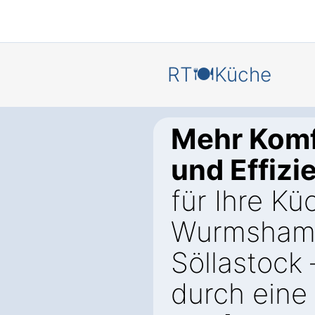
RT🍽️Küche
Mehr Komf
und Effizi
für Ihre Kü
Wurmsha
Söllastock 
durch eine