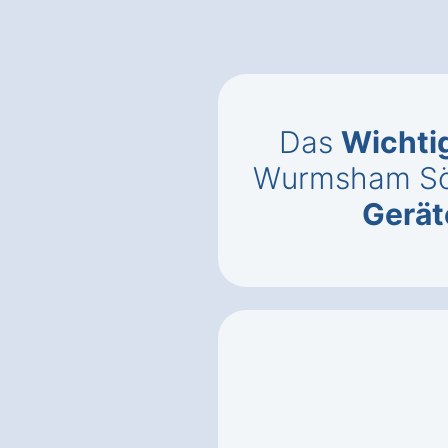
Das
Wichti
Wurmsham Sö
Gerät