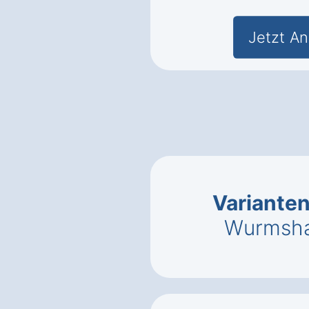
Jetzt An
Variante
Wurmsha