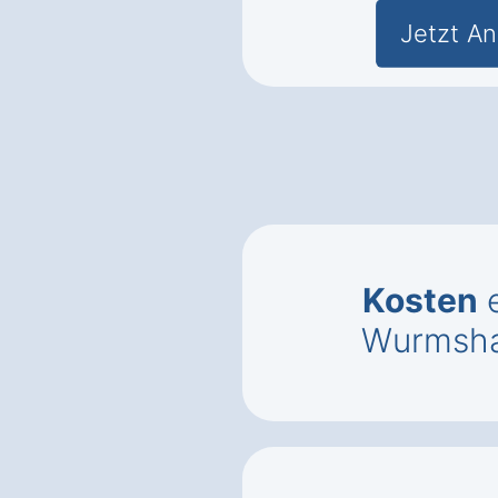
Jetzt An
Kosten
e
Wurmsha