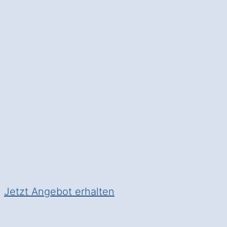
eine
moderne Kü
Moderne Küchentechnik
: Sp
profitieren Sie von
innovative
✅ Unverbindlich & Kostenlos
✅
Persönliche Beratung
durc
✅ Effizient und funktional
✅ Inkl.
Planungsservice
und U
Jetzt Angebot erhalten