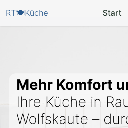
RT🍽️Küche
Start
Mehr Komfort un
Ihre Küche in R
Wolfskaute – du