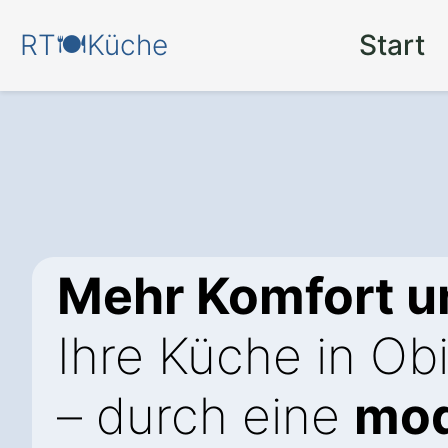
RT🍽️Küche
Start
Mehr Komfort un
Ihre Küche in Ob
– durch eine
mo