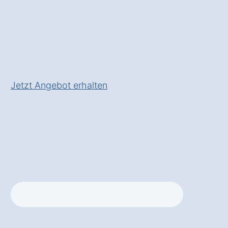
✅ Effizient und funktional
✅ Inkl.
Planungsservice
und
Unterstützung bei der
Umsetzung
Jetzt Angebot erhalten