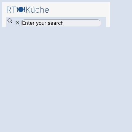
RT🍽️Küche
✕
Mehr Komfort
und Effizienz
für
Ihre Küche in
Metelsdorf
Martensdorf –