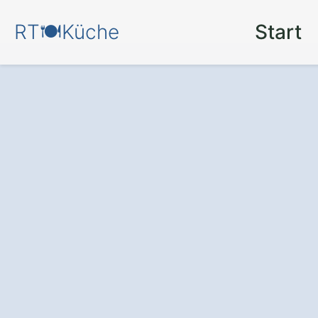
RT🍽️Küche
Start
Mehr Komfort un
Ihre Küche in Kün
durch eine
mode