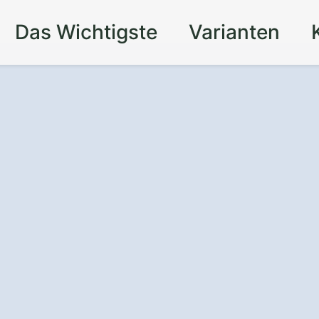
Das Wichtigste
Varianten
d Effizienz
für
zell Bachrain –
rne