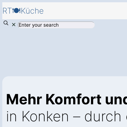
RT🍽️Küche
✕
Mehr Komfort und
in Konken – durch