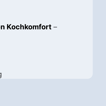
en Kochkomfort
–
g