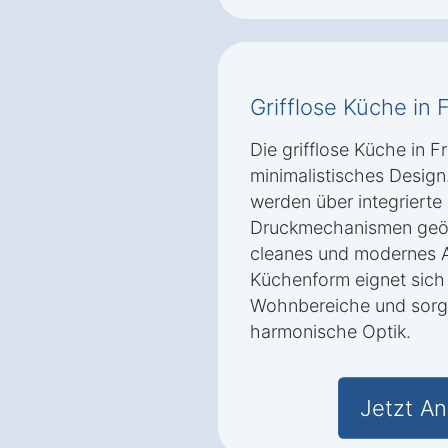
Grifflose Küche in F
Die grifflose Küche in F
minimalistisches Desig
werden über integrierte 
Druckmechanismen geöf
cleanes und modernes A
Küchenform eignet sich
Wohnbereiche und sorgt
harmonische Optik.
Jetzt An