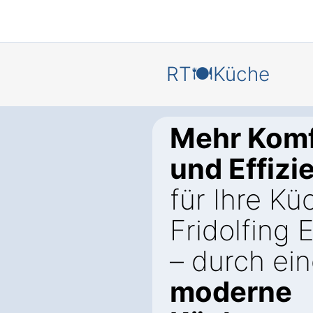
RT🍽️Küche
Mehr Komf
und Effizi
für Ihre Kü
Fridolfing 
– durch ei
moderne