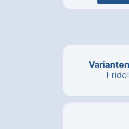
Variante
Fridol