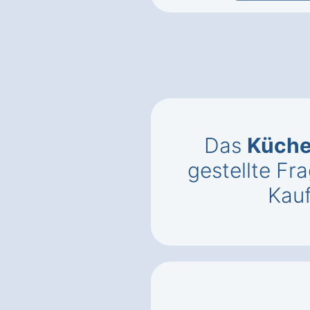
Das
Küch
gestellte F
Kauf