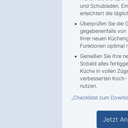
und Schubladen. Ei
erleichtert die tägli
Überprüfen Sie die G
gegebenenfalls von 
Ihrer neuen Kücheng
Funktionen optimal 
Genießen Sie Ihre ne
Sobald alles fertigge
Küche in vollen Züg
verbesserten Koch-
nutzen.
„Checkliste zum Downl
Jetzt An