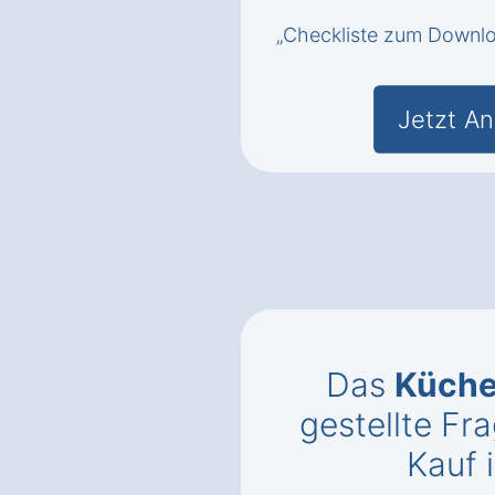
„Checkliste zum Downl
Jetzt An
Das
Küch
gestellte F
Kauf i