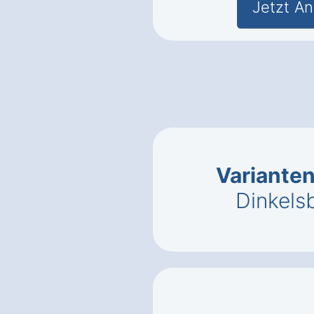
Jetzt An
Variante
Dinkelsb