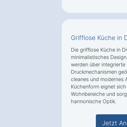
Grifflose Küche in 
Die grifflose Küche in D
minimalistisches Desig
werden über integrierte 
Druckmechanismen geöf
cleanes und modernes A
Küchenform eignet sich
Wohnbereiche und sorgt
harmonische Optik.
Jetzt An