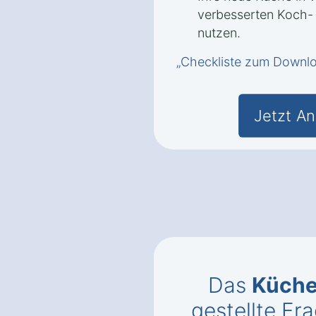
verbesserten Koch-
nutzen.
„Checkliste zum Downl
Jetzt An
Das
Küch
gestellte F