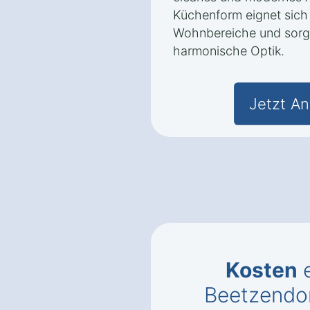
Küchenform eignet sich
Wohnbereiche und sorgt
harmonische Optik.
Jetzt An
Kosten
e
Beetzendor