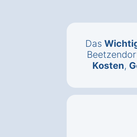
Das
Wichti
Beetzendorf
Kosten
,
G