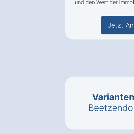
und den Wert der Immobi
Jetzt An
Variante
Beetzendor