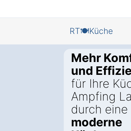
RT🍽️Küche
Mehr Komf
und Effizi
für Ihre Kü
Ampfing La
durch eine
moderne