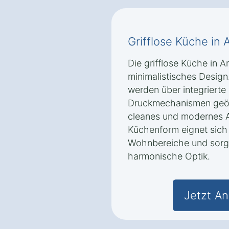
Grifflose Küche in 
Die grifflose Küche in A
minimalistisches Desig
werden über integrierte 
Druckmechanismen geöf
cleanes und modernes A
Küchenform eignet sich
Wohnbereiche und sorgt
harmonische Optik.
Jetzt An