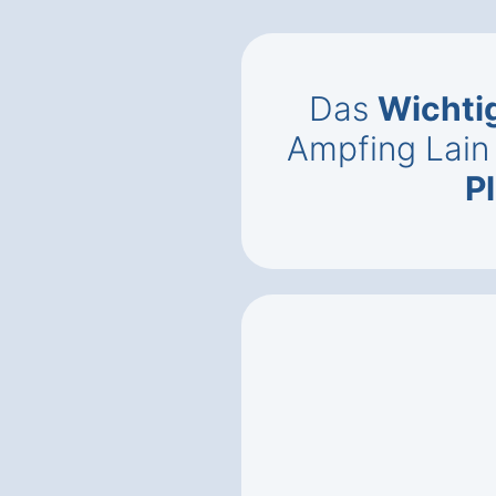
Das
Wichti
Ampfing Lain
P