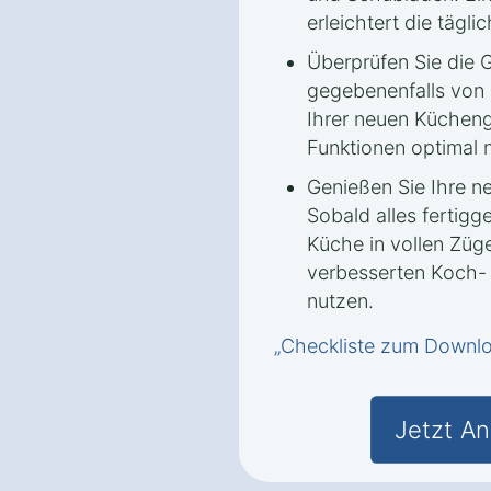
erleichtert die tägli
Überprüfen Sie die G
gegebenenfalls von 
Ihrer neuen Kücheng
Funktionen optimal 
Genießen Sie Ihre n
Sobald alles fertigge
Küche in vollen Züg
verbesserten Koch-
nutzen.
„Checkliste zum Downl
Jetzt An