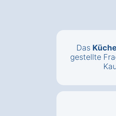
Das
Küch
gestellte F
Kau